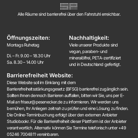
Alle Räume sind barrierefrei über den Fahrstuhl erreichbar.
Öffnungszeiten:
Nachhaltigkeit:
Montags Ruhetag
Viele unserer Produkte sind
vegan, paraben- und
Di. – Fr. 9.00 – 18.30 Uhr
mineralölfrei, PETA-zertifiziert
Sa. 8.30 – 14.00 Uhr
und in Deutschland gefertigt.
Barrierefreiheit Website:
Diese Website soll im Einklang mit dem
Barrierefreiheitsstärkungsgesetz (BFSG) barrierefrei zugänglich sein.
Sollten Ihnen dennoch Barrieren auffallen, bitten wir Sie, uns per E-
Mail an friseur@pesenecker.de zu informieren. Wir werden uns
bemühen, Ihr Anliegen zeitnah zu prüfen und eine Lösung zu finden.
Die Online-Terminbuchung erfolgt über den externen Anbieter
Studiobookr. Für die Barrierefreiheit dieser Plattform ist der Anbieter
verantwortlich. Alternativ können Sie Termine telefonisch unter +49
05246 7004811 vereinbaren.